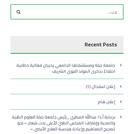
Recent Posts
جامعة جبلة ومستشفاها الجامعي يحييان فعالية خطابية
احتفاءً بذكرى المولد النبوي الشريف
إعلان استبدال (1)
إعلان هام
برعاية أ.د/ عبدالله المطري _رئيس جامعة جبلة للعلوم الطبية
والصحية وإشراف: المجلس الطبي الأعلى نحت شعار: « نحو
تصحيح المفاهيم وإعادة هندسة العلاج الأيضي »