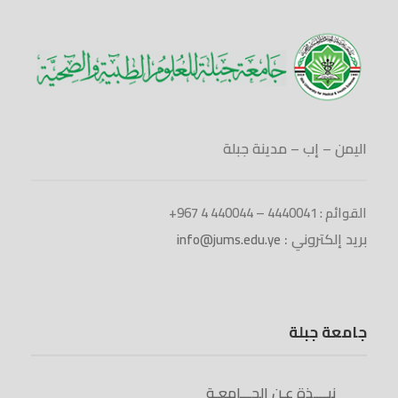
اليمن – إب – مدينة جبلة
القوائم : 4440041 – 440044 4 967+
بريد إلكتروني :
info@jums.edu.ye
جامعة جبلة
نبــــذة عـن الجـــامعـة