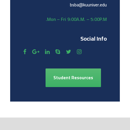
bsba@kuuniver.edu
Mon – Fri 9:00A.M. – 5:00P.M.
Social Info
Student Resources