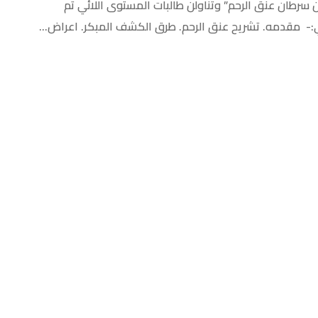
 سرطان عنق الرحم” وتناولن طالبات المستوى اللائي تم
:- مقدمه. تشريح عنق الرحم. طرق الكشف المبكر. اعراض...