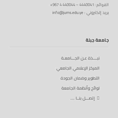
القوائم : 4440041 – 440044 4 967+
بريد إلكتروني :
info@jums.edu.ye
جامعة جبلة
نبــــذة عـن الجـــامعـة
المركز الإعلامي الجامعي
التطوير وضمان الجودة
لوائح وأنظمة الجامعة
إتصـــل بنــا ….