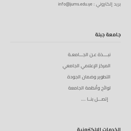
بريد إلكتروني :
info@jums.edu.ye
جامعة جبلة
نبــــذة عـن الجـــامعـة
المركز الإعلامي الجامعي
التطوير وضمان الجودة
لوائح وأنظمة الجامعة
إتصـــل بنــا ….
الخدمات الإلكترونية