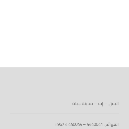
اليمن – إب – مدينة جبلة
القوائم : 4440041 – 440044 4 967+