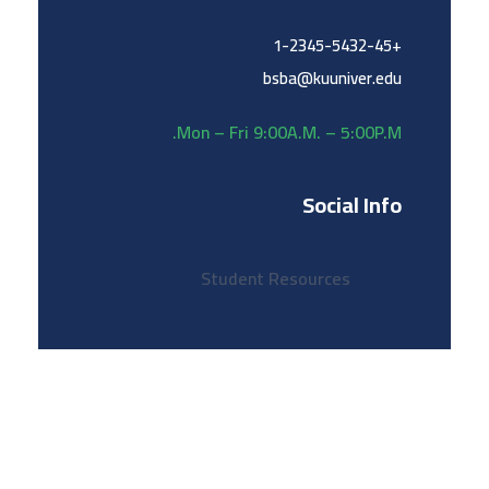
+1-2345-5432-45
bsba@kuuniver.edu
Mon – Fri 9:00A.M. – 5:00P.M.
Social Info
Student Resources