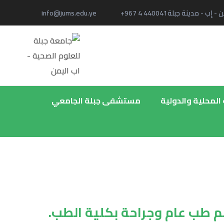
ن - إب - مدينة جبلة
+967 4 440041
info@jums.edu.ye
 المحلية والدولية
مستشفى جبلة الجامعي
سم طب عام وجراحة بكلية الطب.