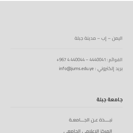
اليمن – إب – مدينة جبلة
القوائم : 4440041 – 440044 4 967+
بريد إلكتروني :
info@jums.edu.ye
جامعة جبلة
نبــــذة عـن الجـــامعـة
المركز الإعلامي الجامعي