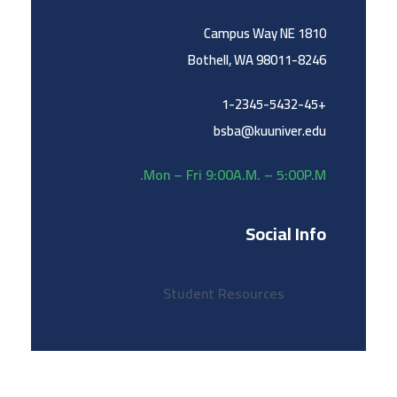
1810 Campus Way NE
Bothell, WA 98011-8246
+1-2345-5432-45
bsba@kuuniver.edu
Mon – Fri 9:00A.M. – 5:00P.M.
Social Info
Student Resources