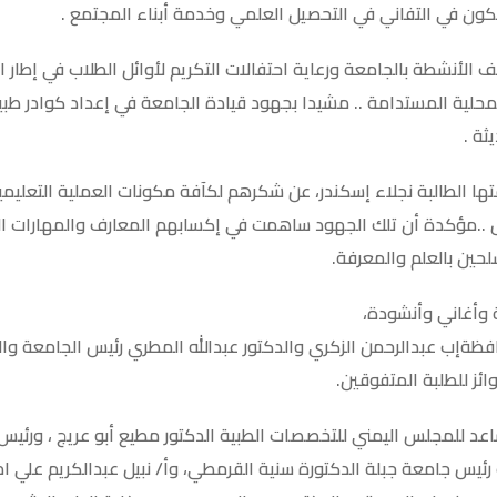
ون في التفاني في التحصيل العلمي وخدمة أبناء المجتمع .
الأنشطة بالجامعة ورعاية احتفالات التكريم لأوائل الطلاب في إطار 
لمحلية المستدامة .. مشيدا بجهود قيادة الجامعة في إعداد كوادر طب
ثة .
تها الطالبة نجلاء إسكندر، عن شكرهم لكآفة مكونات العملية التعليم
 ..مؤكدة أن تلك الجهود ساهمت في إكسابهم المعارف والمهارات ا
لحين بالعلم والمعرفة.
 وأغاني وأنشودة،
ظةإب عبدالرحمن الزكري والدكتور عبدالله المطري رئيس الجامعة وا
ئز للطلبة المتفوقين.
اعد للمجلس اليمني للتخصصات الطبية الدكتور مطيع أبو عريج ، ورئي
ب رئيس جامعة جبلة الدكتورة سنية القرمطي، وأ/ نبيل عبدالكريم علي ام