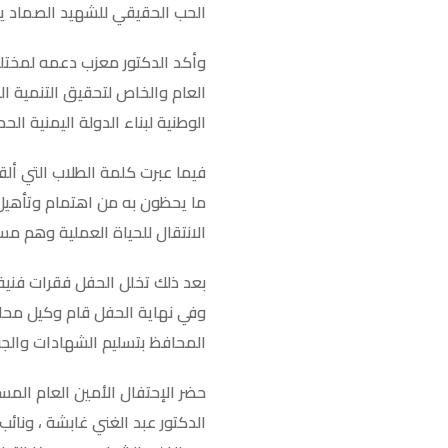
الحب الحقيقي للشهيد الصماد يك
وأكد الدكتور معزب دعمه لمختلف 
العام والخاص لتحقيق التنمية ا
الوطنية لبناء الدولة اليمنية الحدي
فيما عبرت كلمة الطلاب التي ألق
ما يحظون به من اهتمام وتأهيل
الانتقال للحياة العملية وهم مس
بعد ذلك تخلل الحفل فقرات فنية
وفي نهاية الحفل قام وكيل محاف
المحافظ بتسليم الشهادات والجوا
حضر الإحتفال اﻷمين العام المس
الدكتور عبد الغني غابشة ، ونائ