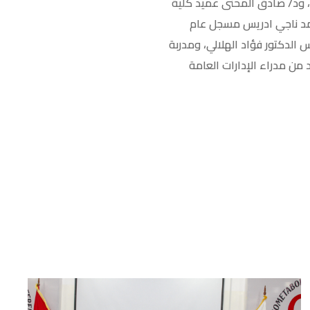
، ود/ صادق المحنى عميد كلية
محمد ناجي ادريس مسجل عام
 الدكتور فؤاد الهلالي، ومدربة
 من مدراء اﻹدارات العامة