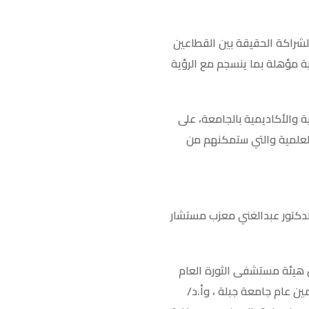
الشراكة الحقيقة بين القطاعين
ية مؤهلة بما ينسجم مع الرؤية
ية واﻷكاديمية بالجامعة، على
لعلمية والتي ستمكنهم من
لدكتور عبدالغني معزب مستشار
س هيئة مستشفى الثورة العام
ين عام جامعة جبلة ، وأ.د/