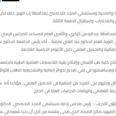
ة والصحية ومستشفى المجد التخصصي بمحافظة إب اليوم، حفلا تكريمي
المختبرات، واستقبال الدفعة الثالثة.
محافظة عبدالرحمن الزكري، واﻷمين العام المساعد للمجلس اليمني 
لثورة العام الدكتور عبد الغني غابشة .. أكد رئيس الجامعة الدكتور ع
ثابرة والتحصيل العلمي خلال الأعوام الدراسية القادمة.
تاح كلية طب اﻷسنان وإفتتاح بقية التخصصات العلمية الطبية بالجام
ومساهمتها في تفي تقديم لجوائز المالية والتشجيعية للطلاب اﻷوائل
ائل وحثهم على المزيد من المثابرة في التحصيل العلمي.. مؤكدا أنه 
 التعليمي واﻹبتعاث للدراسات العليا في الخارج.
ئون التدريب – رئيس مجلس إدارة مستشفى المجد التخصصي الدكتور 
الشهيد صالح الصماد الذي ضحى بنفسه من أجل أن يحيا شعبه في عزة 