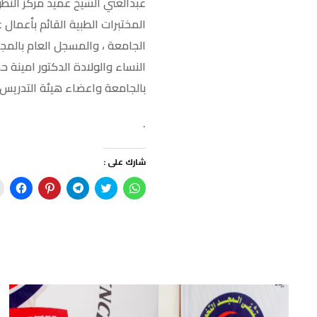
عبدالغني الشيخ عميد مركز التط
المختبرات الطبية القائم بأعما
الجامعة ، والمسجل العام بالمجل
النساء والولادة الدكتور امينة
بالجامعة واعضاء هيئة التدري
.
شارك على :
ا
ا
ا
ا
ا
ن
ض
ن
ض
ن
ق
غ
ق
غ
ق
ر
ط
ر
ط
ر
ل
ل
ل
ل
ل
ل
ل
ل
ل
ل
م
م
م
م
م
ش
ش
ش
ش
ش
ا
ا
ا
ا
ا
ر
ر
ر
ر
ر
ك
ك
ك
ك
ك
ة
ة
ة
ة
ة
ع
ع
ع
ع
ع
ل
ل
ل
ل
ل
ى
ى
ى
ى
ى