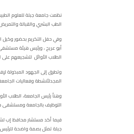
نظمت جامعة جبلة للعلوم الطبي
الطب البشري والقبالة والتمريض و
وفي حفل التكريم بحضور وكيل ال
أبو عريج ، ورئيس هيئة مستشفى ا
الطلاب اﻷوائل لتشجيعهم على الم
وتطرق إلى الجهود المبذولة ﻹفت
المجدلأنشطة وفعاليات الجامعة 
وهنأ رئيس الجامعة، الطلاب اﻷو
التوظيف بالجامعة ومستشفى جبلة
فيما أكد مستشار محافظ إب لش
جبلة تمثل بصمة واضحة للرئيس 