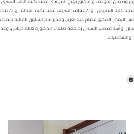
وير وضمان الجودة ، والدكتور بهيج المريسي عميد كلية الطب البشري 
ل عميد كلية التمريض ، ود/ عفاف الشريف عميد كلية القبالة ، و د/ 
س اليمني الدكتور عصام عبدالعزيز، ومدير عام الشئون المالية بالمجلس
 حسان، وأستاذة طب اﻷسنان بجامعة صنعاء الدكتورة هالة خرباش، وعدد
س والشخصيات.
ا
ض
غ
ط
ل
ل
ط
ب
ا
ع
ة
(
ف
ت
ح