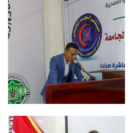
ف
ي
ن
ا
ف
ذ
ة
ج
د
ي
د
ة
)