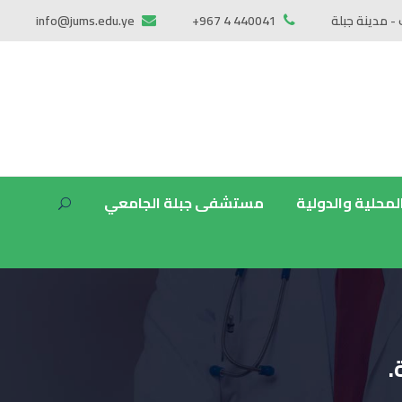
 - مدينة جبلة
+967 4 440041
info@jums.edu.ye
المحلية والدولية
مستشفى جبلة الجامعي
.