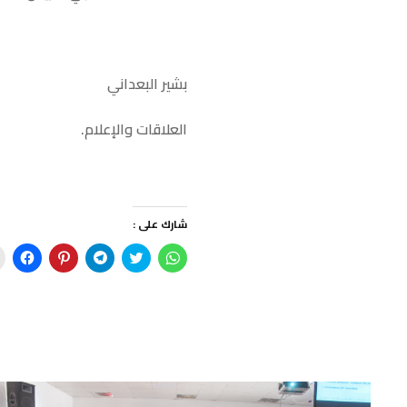
بشير البعداني
العلاقات والإعلام.
شارك على :
ا
ا
ا
ا
ا
ن
ض
ن
ض
ن
ق
غ
ق
غ
ق
ر
ط
ر
ط
ر
ل
ل
ل
ل
ل
ل
ل
ل
ل
ل
م
م
م
م
م
ش
ش
ش
ش
ش
ا
ا
ا
ا
ا
ر
ر
ر
ر
ر
ك
ك
ك
ك
ك
ة
ة
ة
ة
ة
ع
ع
ع
ع
ع