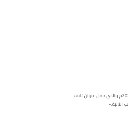
كما سبق لطلبة المستوى الثالث تقديم سمنارهم العلمي يوم السبت الماضي الموافق: 11 ديسمبر 2021م والذي حمل عنوان تليف
التالية:-