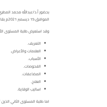
بحضور أ.د/عبدالله محمد المطري 
الموافق:15 ديسمبر 2021م بقاعة الرازي سمناراتهم العلمية والتي حملت على التوالي عنواني ، ضغط الدم وهشاشة العظام .
وقد استعرض طلبة المستوى الأول
التعريف.
العلامات والأعراض.
الأسباب.
الفحوصات.
المضاعفات.
العلاج.
اساليب الوقاية.
اما طلبة المستوى الثاني الذين 