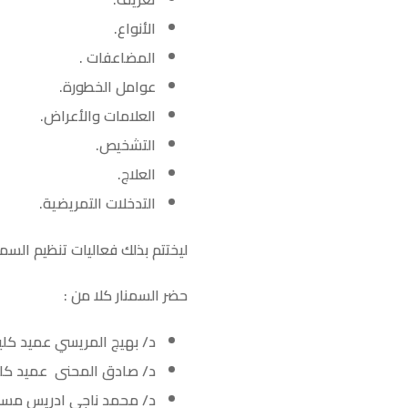
الأنواع.
المضاعفات .
عوامل الخطورة.
العلامات والأعراض.
التشخيص.
العلاج.
التدخلات التمريضية.
ليختتم بذلك فعاليات تنظيم السمن
حضر السمنار كلا من :
د/ بهيج المريسي عميد كلي
د/ صادق المحنى عميد كلية
د/ محمد ناجي ادريس مسج