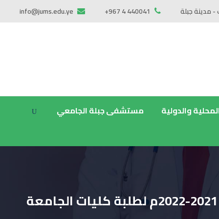
 - مدينة جبلة
+967 4 440041
info@jums.edu.ye
المحلية والدولية
مستشفى جبلة الجامعي