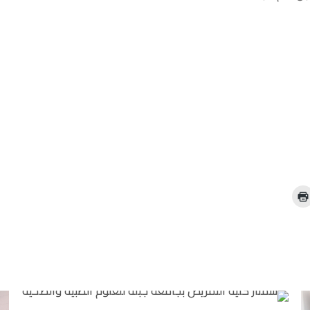
ا
ض
غ
ط
ل
ل
ط
ب
ا
ع
ة
(
ف