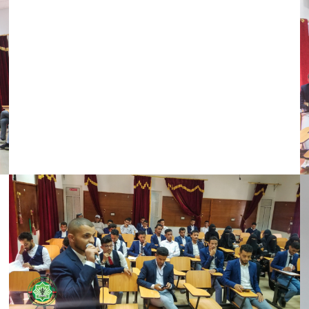
ت
ح
ف
ي
ن
ا
ف
ذ
ة
ج
د
ي
د
ة
)