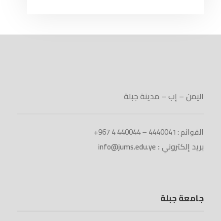
اليمن – إب – مدينة جبلة
القوائم : 4440041 – 440044 4 967+
بريد إلكتروني :
info@jums.edu.ye
جامعة جبلة