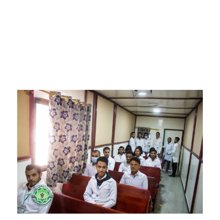
)
)
ة
)