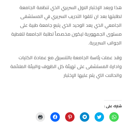
هذا ويعد الإختبار الاول السريري الذي تنظمة الجامعة
لطلبتها بعد ان تلقوا التدريب السريري في المستشفى
الجامعي الذي يعد الوحيد الذي يتبع جامعة طبية على
مستوى الجمهورية ليكون مخصصاً لطلبة الجامعة لتغطية
الجوانب السريرية.
وقد عملت رئاسة الجامعة بالتنسيق مع عمادة الكليات
وادارة المستشفى على تهيئة كل الظروف والبيئة الملائمة
والحالات التي يتم عليها الإختبار
شارك على :
ا
ا
ا
ا
ا
ا
ن
ض
ن
ض
ن
ض
ق
غ
ق
غ
ق
غ
ر
ط
ر
ط
ر
ط
ل
ل
ل
ل
ل
ل