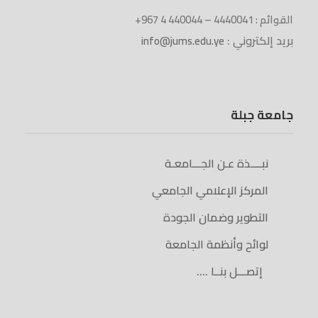
القوائم : 4440041 – 440044 4 967+
بريد إلكتروني :
info@jums.edu.ye
جامعة جبلة
نبــــذة عـن الجـــامعـة
المركز الإعلامي الجامعي
التطوير وضمان الجودة
لوائح وأنظمة الجامعة
إتصـــل بنــا ….