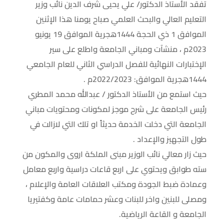
تفقد الأستاذ الدكتور/ علي يحيى شرف الدين نائب وزير
التعليم العالي والبحث العلمي صباح يومنا هذا الإثنين
الموافق 1 ذي الحجة 1444هجرية الموافق 19 يونيو
2023م ، منشآت ومباني الجامعة واطلع على سير
الإختبارات النهائية للفصل الدراسي الثاني للعام الجامعي
1444هجرية الموافق: 2022/2023م .
حيث استمع من الأستاذ الدكتور / عبدالله محمد المطري
رئيس الجامعة على شرح موجز لمكونات ومحتويات مباني
الجامعة التي دخلت الخدمة حديثاً او تلك التي لازالت في
طول التجهيز والإعداد .
حيث زار معالي نائب الوزير مبنى الملكة اروى والمكون من
سته طوابق ويحتوي على اربع قاعات دراسية واربع معامل
وعمادة ضبط الجودة ومكتب العلاقات العامة والإعلام ،
ومصلى للبنين واخر للبنات وعشر حمامات عامة وكفتيريا
الجامعة و القاعة الرياضية.