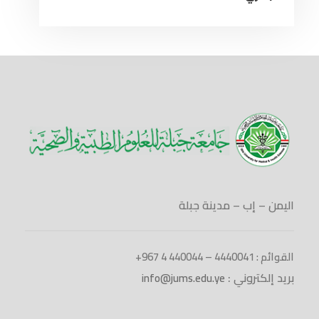
اليمن – إب – مدينة جبلة
القوائم : 4440041 – 440044 4 967+
بريد إلكتروني :
info@jums.edu.ye