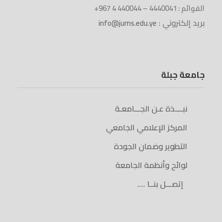
القوائم : 4440041 – 440044 4 967+
بريد إلكتروني :
info@jums.edu.ye
جامعة جبلة
نبــــذة عـن الجـــامعـة
المركز الإعلامي الجامعي
التطوير وضمان الجودة
لوائح وأنظمة الجامعة
إتصـــل بنــا ….