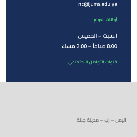
nc@jums.edu.ye
أوقات الدوام
السبت – الخميس
8:00 صباحاً – 2:00 مساءً
قنوات التواصل الاجتماعي
اليمن – إب – مدينة جبلة