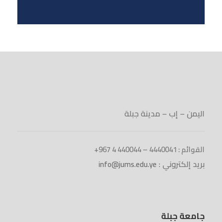
اليمن – إب – مدينة جبلة
القوائم : 4440041 – 440044 4 967+
بريد إلكتروني :
info@jums.edu.ye
جامعة جبلة