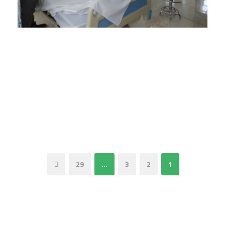
ا
ة
ا
ن
ذ
ف
ج
ف
ا
ة
ذ
د
ذ
ف
ج
ة
ي
ة
ذ
د
ج
د
ج
ة
ي
د
ة
د
ج
د
ي
)
ي
د
ة
د
د
ي
)
ة
ة
د
)
)
ة
)
29
…
3
2
1