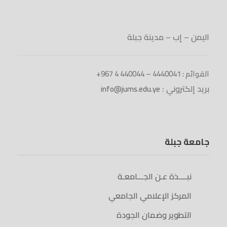
اليمن – إب – مدينة جبلة
القوائم : 4440041 – 440044 4 967+
بريد إلكتروني :
info@jums.edu.ye
جامعة جبلة
نبــــذة عـن الجـــامعـة
المركز الإعلامي الجامعي
التطوير وضمان الجودة