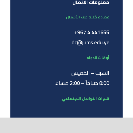
معلومات الاتصال
عمادة كلية طب الأسنان
441655 4 967+
dc@jums.edu.ye
أوقات الدوام
السبت – الخميس
8:00 صباحاً – 2:00 مساءً
قنوات التواصل الاجتماعي