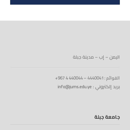
اليمن – إب – مدينة جبلة
القوائم : 4440041 – 440044 4 967+
بريد إلكتروني :
info@jums.edu.ye
جامعة جبلة