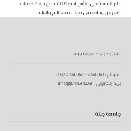
عام المستشفى يترأس اجتماعًا لتحسين جودة خدمات
التمريض وخاصة في مجال صحة الأم والوليد.
اليمن – إب – مدينة جبلة
القوائم : 4440041 – 440044 4 967+
بريد إلكتروني :
info@jums.edu.ye
جامعة جبلة