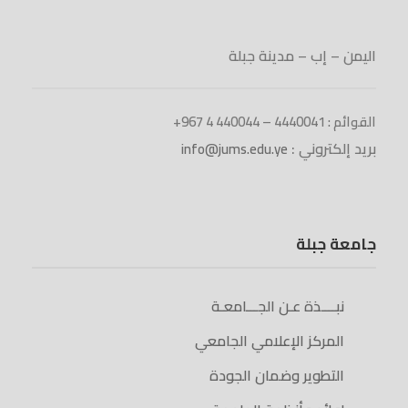
اليمن – إب – مدينة جبلة
القوائم : 4440041 – 440044 4 967+
بريد إلكتروني :
info@jums.edu.ye
جامعة جبلة
نبــــذة عـن الجـــامعـة
المركز الإعلامي الجامعي
التطوير وضمان الجودة