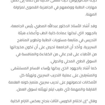
درجة البكالوريوس، حيث تسعى الكلية من خلاله إلى صقل
مهارات الطلبة ووضعهم في الجاهزية القصوى لمزاولة
المهنة.
وقد أشاد الأستاذ الدكتور عبدالله المطري، رئيس الجامعة،
بالجهود التي تبذلها عمادة كلية الطب وأعضاء هيئة
التدريس في متابعة مستويات الطلبة وتطوير المناهج
السريرية. وأكد أن الجامعة تحرص على أن تكون مخرجاتها
من الأطباء على قدر عالي من الكفاءة والمنافسة في
السوق الطبي المحلي والدولي.
كما أشاد بالجهود الذي يبذلها رؤساء اقسام المستشفى
والمشرفين على عملية التدريب السريري وتهيئة كل
الأمكانات لحصولهم على تدريب سريري متميز كونه العلامة
الفارقة والمهمة لأي طبيب ليتم تهيئته لسوق العمل.
وقال “إن اختتام الكورس الثالث بنجاح يعكس التزام الكلية