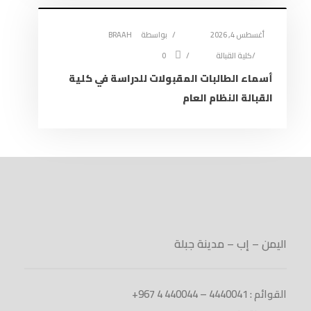
أغسطس 4, 2026
بواسطة
BRAAH
كلية القبالة
0
أسماء الطالبات المقبولات للدراسة في كلية
القبالة النظام العام
اليمن – إب – مدينة جبلة
القوائم : 4440041 – 440044 4 967+