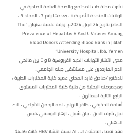
نشرت مجلة طب المجتمع والصحة العامة الصادرة في
الولايات المتحدة الأمريكية ، بعددها رقم 7 ، المجلد 5 ،
الصادر بتاريخ 24 ابريل 2024م. ورقة علمية بعنوان “The
Prevalence of Hepatitis B And C Viruses Among
Blood Donors Attending Blood Bank in Jiblah
University Hospital, Ibb. Yemen”
مدى انتشار التهابات الكبد الفيروسية B و C بين مانحي
الدم المترددين على مستشفى جبله الجامعي.
للدكتور /صادق قايد المحني عميد كلية المختبرات الطبية ،
ومجموعته البحثية من طلبة كلية المختبرات المستوى
الرابع التالية اسمائهن:-
أسامة الحذيفي ، ظافر النهام ، امه الرحمن الشراعي ، الاء
نبيل شرف الدين ، بيان شبيل ، ازهار اليوسفي ،قيس
الدهبلي .
وقد توصل الباحثون إلى ان نسبة انتشار HBV كانت 6.56%