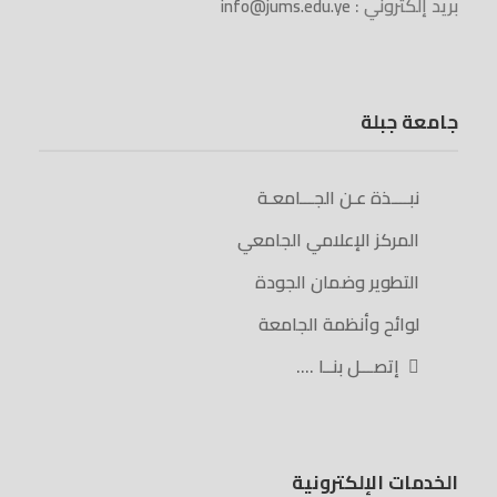
بريد إلكتروني :
info@jums.edu.ye
جامعة جبلة
نبــــذة عـن الجـــامعـة
المركز الإعلامي الجامعي
التطوير وضمان الجودة
لوائح وأنظمة الجامعة
إتصـــل بنــا ….
الخدمات الإلكترونية