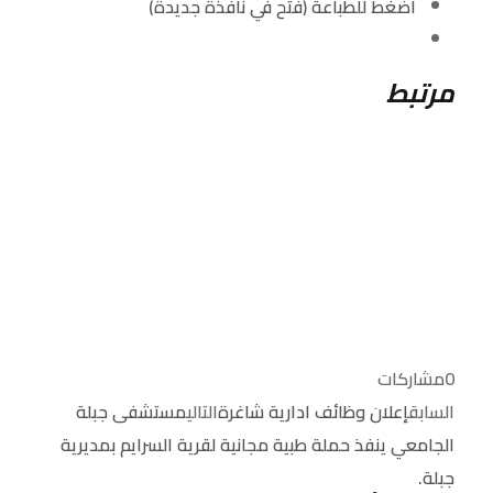
اضغط للطباعة (فتح في نافذة جديدة)
مرتبط
0
مشاركات
السابق
إعلان وظائف ادارية شاغرة
التالي
مستشفى جبلة
الجامعي ينفذ حملة طبية مجانية لقرية السرايم بمديرية
جبلة.