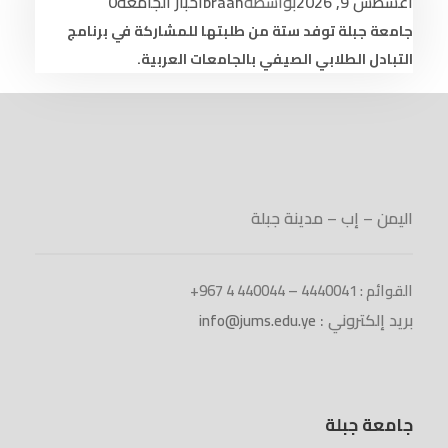
أغسطس 9, 2026
بواسطة
braah
أخبار الجامعة
0
جامعة جبلة توفد ستة من طلبتها للمشاركة في برنامج
التبادل الطلابي الصيفي بالجامعات العربية.
اليمن – إب – مدينة جبلة
القوائم : 4440041 – 440044 4 967+
بريد إلكتروني :
info@jums.edu.ye
جامعة جبلة