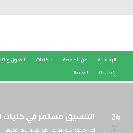
الرئيسية
عن الجامعة
الكليات
القبول والت
إتصل بنا
العربية
التنسيق مستمر في كليات ال
24
أغس
طس
أخبار الجامعة
,
كلية التمريض
,
كلية القبالة
,
كلية المختبرات