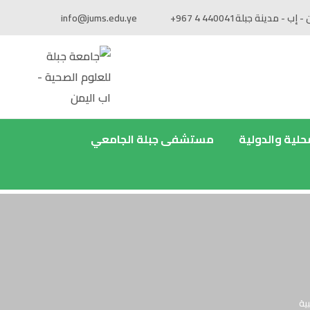
 - إب - مدينة جبلة
+967 4 440041
info@jums.edu.ye
محلية والدولية
مستشفى جبلة الجامعي
ية