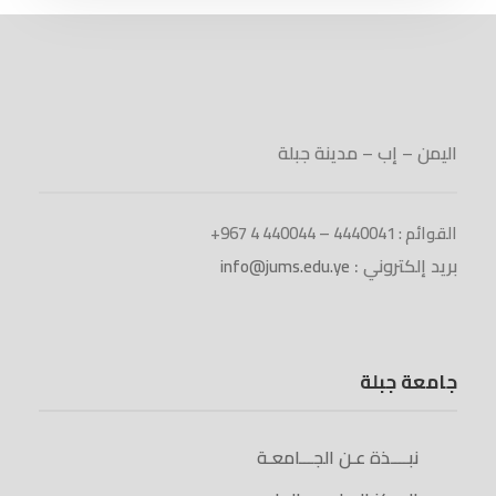
اليمن – إب – مدينة جبلة
القوائم : 4440041 – 440044 4 967+
بريد إلكتروني :
info@jums.edu.ye
جامعة جبلة
نبــــذة عـن الجـــامعـة