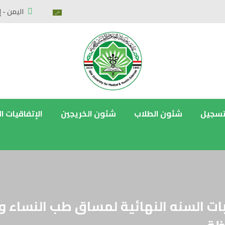
اليمن - إ
تسجيل
شئون الطلاب
شئون الخريجين
الإتفاقيات ا
بات السنه النهائية لمساق طب النساء و