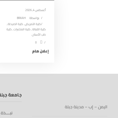
أغسطس 4, 2026
بواسطة
BRAAH
كلية التمريض
,
كلية الصيدلة
,
كلية القبالة
,
كلية المختبرات
,
كلية
طب الأسنان
0
إعلان هام
جامعة جبلة
اليمن – إب – مدينة جبلة
نبــــذة