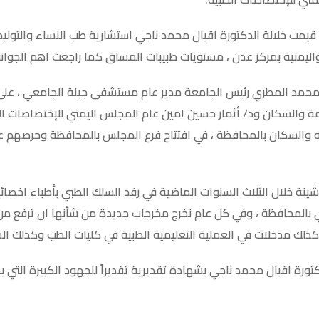
قيمت خلالة الدكتورة اقبال محمد ناجي استشارية طب النساء والتول
واليمنية بمركز عدن ، مستويات طبيبات المساق كما راجعت اهم الجوان
ه محمد المطري رئيس الجامعة مدير عام مستشفى جبلة الجامعي ، على ا
مة والسكان ود/ أثمار حسين امين عام المجلس اليمني للإختصاصات الط
والسكان بالمحافظة ، في افتتاح فرع المجلس بالمحافظة وحرصهم ع
ينة خلال الثلاث السنوات الماضية في رفد السلك الطبي بأطباء اخص
بالمحافظة ، وفي كل عام نخرج مخرجات جديدة من شأنها ان ترفع من
ذلك مدخلات في العملية التعليمية الطبية في كليات الطب وكذلك الم
رة اقبال محمد ناجي بشهادة تقديرية تقديراً للجهود الكبيرة التي بذل