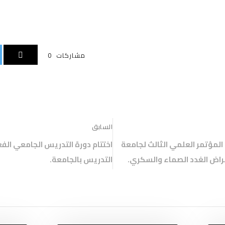
ج
د
ي
د
ة
)
مشاركات
0
السابق
لمؤتمر العلمي الثالث لجامعة
اختتام دورة التدريس الجامعي الف
أمراض الغدد الصماء والسكري.
التدريس بالجامعة.