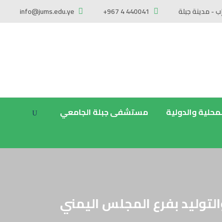
ب - مدينة جبلة
+967 4 440041
info@jums.edu.ye
لمحلية والدولية
مستشفى جبلة الجامعي
التوليد بفرع المجلس اليمني