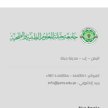
د
د
ي
)
ة
ة
د
)
)
ة
)
اليمن – إب – مدينة جبلة
القوائم : 4440041 – 440044 4 967+
بريد إلكتروني :
info@jums.edu.ye