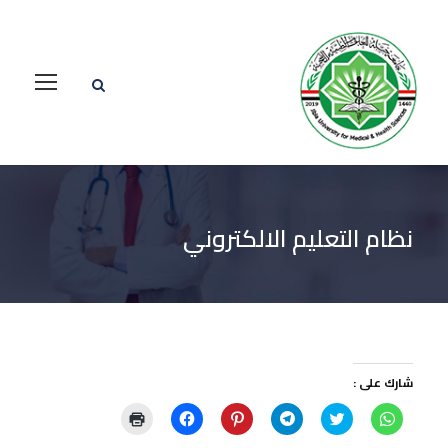
نظام التعليم الالكتروني
شارك على :
ا
ا
ا
ا
ا
ا
ن
ض
ن
ض
ن
ض
ق
غ
ق
غ
ق
غ