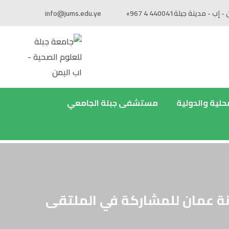
 - إب - مدينة جبلة
+967 4 440041
info@jums.edu.ye
محلية والدولية
مستشفى جبلة الجامعي
نة عمان للمشاركة في الملتقى