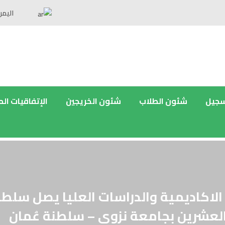
اليمن
سجيل
شئون الطلاب
شئون الخريجين
الإتفاقيات ال
الاكاديمية والدراسات العليا يصل سلط
العشرين بجامعة نزوى – سلطنة عُمان