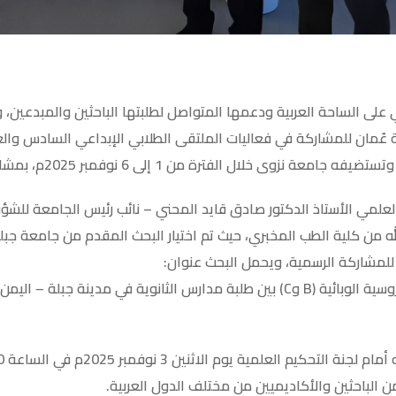
 على الساحة العربية ودعمها المتواصل لطلبتها الباحثين والمبدعين،
ة عُمان للمشاركة في فعاليات الملتقى الطلابي الإبداعي السادس وا
لال الفترة من 1 إلى 6 نوفمبر 2025م، بمشاركة نخبة من الجامعات العربية.
لمي الأستاذ الدكتور صادق قايد المحني – نائب رئيس الجامعة للشؤون
 من كلية الطب المخبري، حيث تم اختيار البحث المقدم من جامعة جبلة
للمشاركة الرسمية، ويحمل البحث عنوان:
“مدى انتشار التهابات الكبد الفيروسية الوبائية (B وC) بين طلبة مدارس الثانوية في
ن الباحثين والأكاديميين من مختلف الدول العربية.