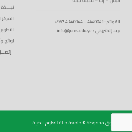
اليمن – إب – مدينة جبلة
نبــــذة
المركز 
القوائم : 4440041 – 440044 4 967+
التطوير
بريد إلكتروني :
info@jums.edu.ye
لوائح و
إتصـــل 
الحقوق محفوظة ©
جامعة جبلة للعلوم الطبية