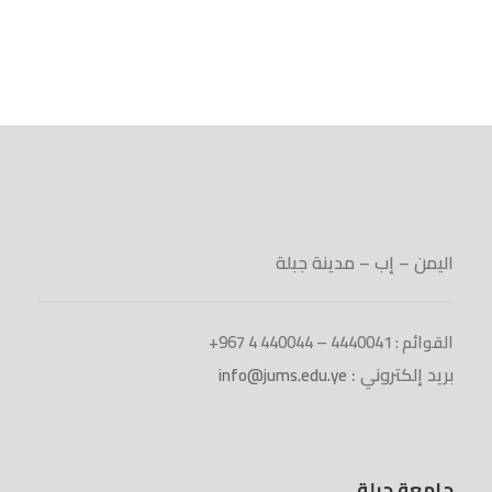
اليمن – إب – مدينة جبلة
القوائم : 4440041 – 440044 4 967+
بريد إلكتروني :
info@jums.edu.ye
جامعة جبلة