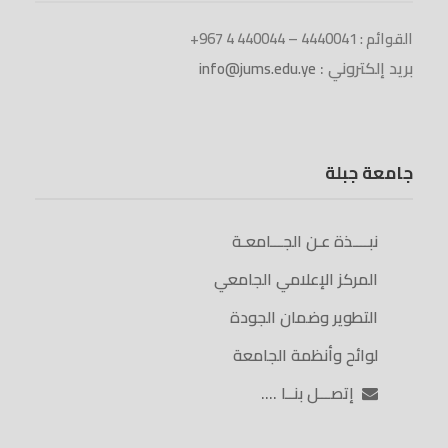
القوائم : 4440041 – 440044 4 967+
بريد إلكتروني :
info@jums.edu.ye
جامعة جبلة
نبــــذة عـن الجـــامعـة
المركز الإعلامي الجامعي
التطوير وضمان الجودة
لوائح وأنظمة الجامعة
إتصـــل بنــا ….