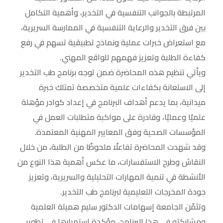
المرتبطة بالجوانب التنفسية في التخدير، وأهمية التكامل
بين فرق التخدير والرعاية التنفسية في الممارسة السريرية،
مع استعراض خبرات عملية ونماذج تطبيقية تسهم في رفع
كفاءة الطلبة وتعزيز فهمهم للواقع المهني.
ويأتي تنظيم هذه المحاضرة ضمن توجه برنامج طب التخدير
إلى الاستعانة بكفاءات علمية متخصصة تمتلك خبرة
ميدانية، بما يدعم أهداف البرنامج في إعداد كوادر مؤهلة
علميًا وعمليًا، وقادرة على مواكبة متطلبات العمل في
المؤسسات الصحية وفق المعايير المهنية المعتمدة.
وقد شهدت المحاضرة تفاعلًا ملحوظًا من الطلبة، من خلال
النقاش وطرح الاستفسارات، ما عكس أهمية هذا النوع من
الأنشطة في تنمية المهارات التحليلية والسريرية، وتعزيز
جودة المخرجات التعليمية لبرنامج طب التخدير.
وتثمّن الجامعة إسهامات الدكتور سليم هميلة العلمية
ومشاركته في هذا البرنامج، مؤكدة استمرارها في تطوير