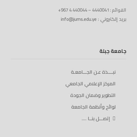
القوائم : 4440041 – 440044 4 967+
بريد إلكتروني :
info@jums.edu.ye
جامعة جبلة
نبــــذة عـن الجـــامعـة
المركز الإعلامي الجامعي
التطوير وضمان الجودة
لوائح وأنظمة الجامعة
إتصـــل بنــا ….