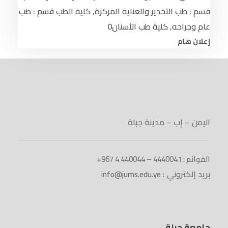
قسم : طب التخدير والعناية المركزة
,
كلية الطب قسم : طب
عام وجراحه
,
كلية طب الأسنان
0
إعلان هام
اليمن – إب – مدينة جبلة
القوائم : 4440041 – 440044 4 967+
بريد إلكتروني :
info@jums.edu.ye
جامعة جبلة