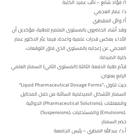
أ/ فؤاد شانع – نائب عميد الكلية
د/ عمار العجمي
أ/ وائل المقطري
وقد أشاد الحاضرون بالمستوى المتميز للطلبة، مؤكدين أن
الأداء يعكس قدرات علمية واعدة، فيما عبّر الدكتور عمار
العجمي عن إعجابه بالمستوى الذي فاق التوقعات.
كلية الصيدلة:
قدّم طلبة الدفعة الثالثة (المستوى الثاني) السمنار العلمي
الرابع بعنوان:
“Liquid Pharmaceutical Dosage Forms”، حيث تناول
السمنار الأشكال الصيدلانية السائلة من خلال المحاليل
الدوائية (Pharmaceutical Solutions)، والمعلقات
(Suspensions)، والمستحلبات (Emulsions).
حضر السمنار:
أ.د/ عبدالله المطري – رئيس الجامعة