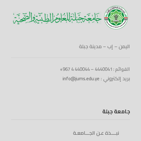
اليمن – إب – مدينة جبلة
القوائم : 4440041 – 440044 4 967+
بريد إلكتروني :
info@jums.edu.ye
جامعة جبلة
نبــــذة عـن الجـــامعـة