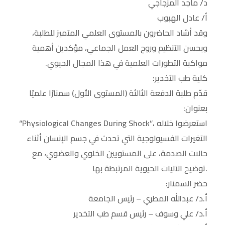
د/ ماجد المزجاجي
أ/ عادل الهبوب
وقد أشاد الحاضرون بالمستوى العلمي المتميز للطلبة،
وبحسن التنظيم وروح العمل الجماعي، مؤكدين أهمية
مواكبة التطورات العلمية في هذا المجال الحيوي.
كلية طب التخدير:
قدّم طلبة الدفعة الثالثة (المستوى الأول) سمنارًا علميًا
بعنوان:
“Physiological Changes During Shock”، استعرضوا خلاله
التغيرات الفسيولوجية التي تحدث في جسم الإنسان أثناء
حالات الصدمة، على المستويين الخلوي والعضوي، مع
توضيح الآليات الحيوية المرتبطة بها.
حضر السمنار:
أ.د/ عبدالله المطري – رئيس الجامعة
أ.د/ علي وسوف – رئيس قسم طب التخدير