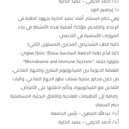
أ.د/ أحمد الحزمي – عميد الكلية
د/ إبراهيم النود
وفي ختام السمنار، أشاد عميد الكلية بجهود الطلبة في
الإعداد والتقديم، مؤكدًا أهمية هذه الأنشطة في بناء
المهارات الأساسية في التخصص.
كلية الطب التشخيصي المخبري (المستوى الثاني):
كما قدّم طلبة الدفعة السادسة سمنارًا علميًا بعنوان:
“Microbiome and Immune System”، تناولوا خلاله
العلاقة الحيوية بين الميكروبيوم البشري والجهاز المناعي،
من خلال محاور علمية شملت تطور الجهاز المناعي، وآليات
التفاعل مع الميكروبيوتا، وتأثير اختلالها على الأمراض،
إضافة إلى التطبيقات العلاجية والآفاق البحثية المستقبلية.
حضر السمنار:
أ.د/ عبدالله المطري – رئيس الجامعة
أ.د/ أحمد الحزمي – عميد الكلية