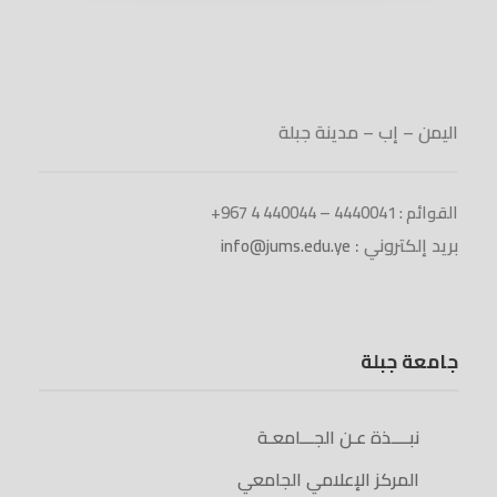
اليمن – إب – مدينة جبلة
القوائم : 4440041 – 440044 4 967+
بريد إلكتروني :
info@jums.edu.ye
جامعة جبلة
نبــــذة عـن الجـــامعـة
المركز الإعلامي الجامعي