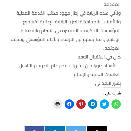
المقدمة.
وتأتي هذه الزيارة في إطار جهود مكتب الخدمة المدنية
والتأمينات بالمحافظة لتعزيز الرقابة الإدارية وتشجيع
المؤسسات الحكومية المتميزة في الالتزام والانضباط
الوظيفي، بما يسهم في الارتقاء بالأداء المؤسسي وخدمة
المجتمع.
كان في استقبال الوفد :
– الأستاذ : نورالدين الشهاب مدير عام التدريب والتاهيل
العلاقات العامة والإعلام
بشير البعداني
شارك على :
ا
ا
ا
ا
ا
ا
ن
ض
ن
ض
ن
ض
ق
غ
ق
غ
ق
غ
ر
ط
ر
ط
ر
ط
ل
ل
ل
ل
ل
ل
ل
ل
ل
ل
ل
ل
م
م
م
م
م
ط
ش
ش
ش
ش
ش
ب