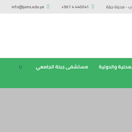
ب - مدينة جبلة
+967 4 440041
info@jums.edu.ye
لمحلية والدولية
مستشفى جبلة الجامعي