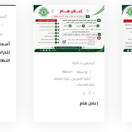
 عـن الجـــامعـة
المكتبة الإلكترونية
الإعلامي الجامعي
نظام المكتبات
أغسطس 4
 وضمان الجودة
نظام التعليم عن بعد
ك
أنظمة الجامعة
الإذاعــة الإلكترونية
أسماء
ل بنــا ….
بوابة الطالب الجامعية
للدرا
النظام
بوابة التنسيق الالكتروني
أغسطس 4, 2026
بريد الموظفين
بواسطة
BRAAH
كلية التمريض
,
كلية القبالة
,
بوابة الخريجين
كلية المختبرات
0
إعلان هام