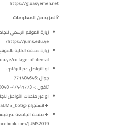
https://g.oasyemen.net
⁉️لمزيد من المعلومات
زيارة الموقع الرسمي للجا
https://jums.edu.ye/
زيارة صحفة الكلية بالموق
du.ye/collage-of-dental/
او التواصل عبر الارقام:-
جوال :771484646
تلفون :- 4/441773- 04/440040
او عبر منصات التواصل للج
🔸انستجرام @JiblaUMS_bot
🔸صفحة الجامعة عبر فيس
acebook.com/JUMS2019/