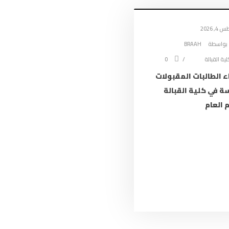
مستشفى جبلة الجامعي
كلية الـطــب
, 2026
بواسطة
BRAAH
كلية الطب المخبري
لية القبالة
0
كلية التمريض
 الطالبات المقبولات
كلية القبــالـة
سة في كلية القبالة
 العام
كلية طب الأسنان
كلية الصيدلة
تصميم ودعم:
شركة تصميم مواقع سبأ تك
|
بي ديفرنت