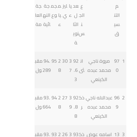
م
ع
عد
يا
ليز
م
جم
جة
جة
التن
الج
ل
ء
ي
يا
وع
النه
العا
سي
ن
الثا
ء
ائية
مة
ق
س
نوي
ة
1
97
مروة ناجي
ان
92
3
30
2
95
94.
مقب
0
محمد عبده
ثى
.6
7
8
289
ول
الكينعي
3
2
96
عبدالاله ناجي
ذك
92
3
27
2
94
93.
مقب
9
محمد عبده
ر
.8
9
8
664
ول
الكينعي
8
3
13
اسامه عوض
ذك
93
3
26
2
93
93.
مقب