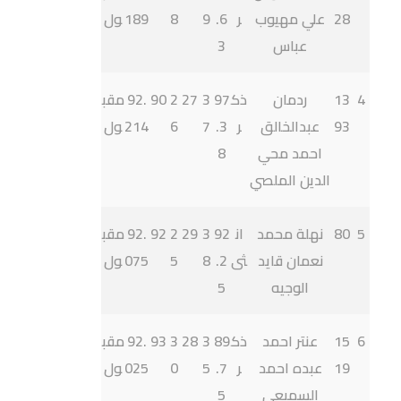
28
علي مهيوب
ر
.6
9
8
189
ول
عباس
3
4
13
ردمان
ذك
97
3
27
2
90
92.
مقب
93
عبدالخالق
ر
.3
7
6
214
ول
احمد محي
8
الدين الملصي
5
80
نهلة محمد
ان
92
3
29
2
92
92.
مقب
نعمان قايد
ثى
.2
8
5
075
ول
الوجيه
5
6
15
عنتر احمد
ذك
89
3
28
3
93
92.
مقب
19
عبده احمد
ر
.7
5
0
025
ول
السميعي
5