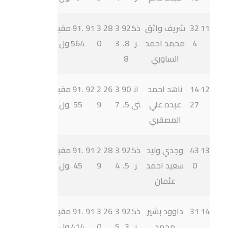
11
32
شريف واثق
ذك
92
3
28
3
91
91.
مقب
4
محمد احمد
ر
.8
3
0
564
ول
الساوري
8
12
14
ناهد احمد
ان
90
3
26
2
92
91.
مقب
27
عبده علي
ثى
.5
7
9
55
ول
المصقري
13
43
وجدي وليد
ذك
92
3
28
2
91
91.
مقب
0
سعيد احمد
ر
.5
4
9
45
ول
عثمان
14
31
داوود بشير
ذك
92
3
26
3
91
91.
مقب
محمد
ر
.3
5
0
414
ول