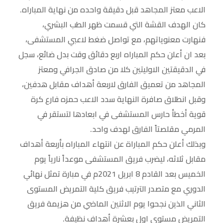
الاعب معتز المجاهد قبل دقيقة واحده من نهاية المباراه.
كان الهدف القشة التي قسمت ظهر الطب البشري،
فنهارت معنوياتهم، مع تواصل ضغط لاعبي المستشفى،
بعد ان أعلن حكم المباراه اربع دقائق وقت بدل ضائع، سجل
في الدقيقتين الاوليتين كلا من صادق الجرافي ومعتز
المجاهد من تعميق الفارق لاربعة أهداف مقابل هدفين،
وقبل انطلاق صافرة النهاية سدد الاعب حمزه فارع كرة
قوية أخطأ حارس المستشفى في ابعادها لتستقر في
المرمي مقلصتاً الفارق لهدف واحد.
وبذلك أعلن حكم المباراة عن انتهاء المباراه بأربعة أهداف
مقابل ثلاثه، ليضرب فريق المستشفى موعداً نارياً يوم
الخميس بعد القادم 8 ابريل 2021م في مبارة تمثل نهائي
الدوري مع متصدر الترتيب فريق كلية التمريض المستوى
الثاني الذين نجحوا يوم الاثنين الماضي من هزيمة فريق
التمريض مستوى اول بعشرة أهداف نظيفة.