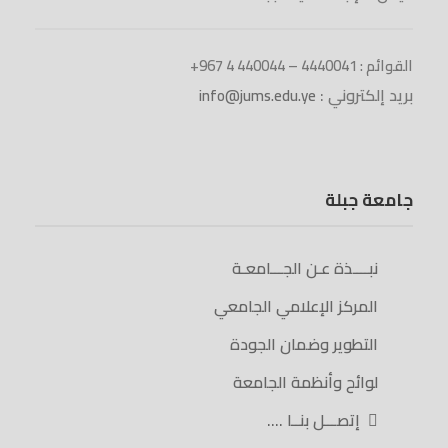
القوائم : 4440041 – 440044 4 967+
بريد إلكتروني :
info@jums.edu.ye
جامعة جبلة
نبــــذة عـن الجـــامعـة
المركز الإعلامي الجامعي
التطوير وضمان الجودة
لوائح وأنظمة الجامعة
إتصـــل بنــا ….