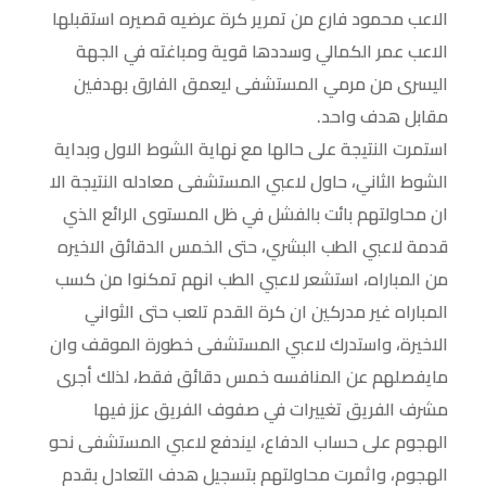
الاعب محمود فارع من تمرير كرة عرضيه قصيره استقبلها
الاعب عمر الكمالي وسددها قوية ومباغته في الجهة
اليسرى من مرمي المستشفى ليعمق الفارق بهدفين
مقابل هدف واحد.
استمرت النتيجة على حالها مع نهاية الشوط الاول وبداية
الشوط الثاني، حاول لاعبي المستشفى معادله النتيجة الا
ان محاولتهم بائت بالفشل في ظل المستوى الرائع الذي
قدمة لاعبي الطب البشري، حتى الخمس الدقائق الاخيره
من المباراه، استشعر لاعبي الطب انهم تمكنوا من كسب
المباراه غير مدركين ان كرة القدم تلعب حتى الثواني
الاخيرة، واستدرك لاعبي المستشفى خطورة الموقف وان
مايفصلهم عن المنافسه خمس دقائق فقط، لذلك أجرى
مشرف الفريق تغييرات في صفوف الفريق عزز فيها
الهجوم على حساب الدفاع، ليندفع لاعبي المستشفى نحو
الهجوم، واثمرت محاولتهم بتسجيل هدف التعادل بقدم