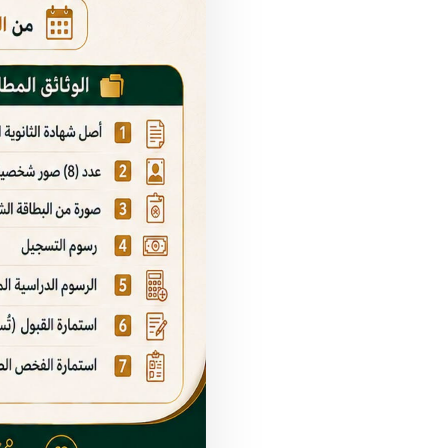
جامعة جبلة
اليمن – إب – مدينة جبلة
نبــــذة