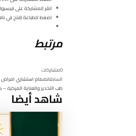
انقر للمشاركة على فيسبوك
اضغط للطباعة (فتح في ناف
مرتبط
0
مشاركات
السابق
انضمام استشاري امراض ا
طب التخدير والعناية المركزة – ك
شاهد أيضا