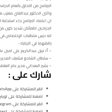
البرنامج من اللحاق بالعام الدراسي الحالي 1445 هجرية الم
واثنى الدكتور عبدالغني معزب 
ان اعتماد البرنامج جاء استجابة
الجراحين اطمئنان شديد كون من
انه درس متطلبات الإختصاص في ا
رافقهما في الزيارة:-
– أ/ نبيل عبدالكريم علي امين ع
– سلطان الشاجع مشرف المديري
– بشير البعداني مدير عام العلاقا
شارك على :
انقر للمشاركة على WhatsApp (فتح في نافذة جديدة)
اضغط للمشاركة على تويتر 
انقر للمشاركة على Telegram (فتح في نافذة جديدة)
اضغط للمشاركة على Pinterest (فتح في نافذة جديدة)