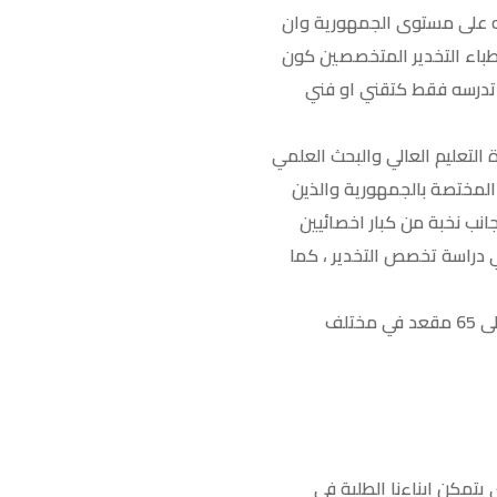
وعه على مستوى الجمهورية وان
طباء التخدير المتخصصين كون
 تدرسه فقط كتقني او فني
 التعليم العالي والبحث العلمي
لمختصة بالجمهورية والذين
انب نخبة من كبار اخصائيين
 دراسة تخصص التخدير ، كما
من جانبها بينت نائب رئيس الجامعة ان عدد المتقدمين للإختبار قرابة 350 طالب وطالبة وذلك للتنافس على 65 مقعد في مختلف
تمكن ابناءنا الطلبة في