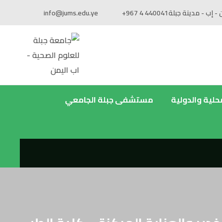
 - إب - مدينة جبلة
+967 4 440041
info@jums.edu.ye
محلية والدولية
مستشفى جبلة الجامعي