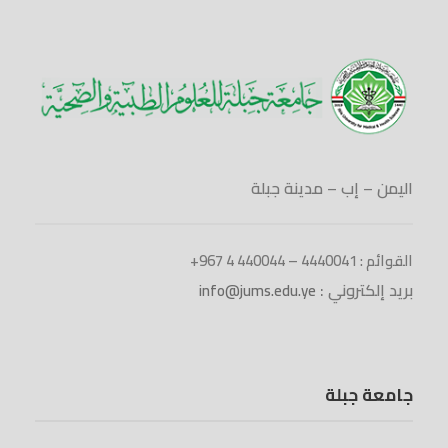
اليمن – إب – مدينة جبلة
القوائم : 4440041 – 440044 4 967+
بريد إلكتروني :
info@jums.edu.ye
جامعة جبلة