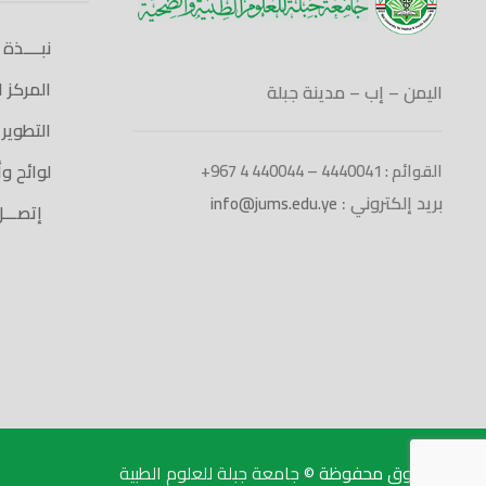
نبــــذة
المركز 
اليمن – إب – مدينة جبلة
التطوير
لوائح و
القوائم : 4440041 – 440044 4 967+
بريد إلكتروني :
info@jums.edu.ye
إتصـــل 
الحقوق محفوظة ©
جامعة جبلة للعلوم الطبية