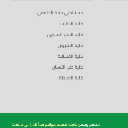
مستشفى جبلة الجامعي
كلية الـطــب
كلية الطب المخبري
كلية التمريض
كلية القبــالـة
كلية طب الأسنان
كلية الصيدلة
تصميم ودعم:
شركة تصميم مواقع سبأ تك
|
بي ديفرنت