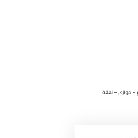
م – موازي – نفقة