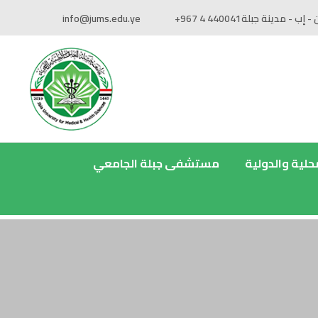
 - إب - مدينة جبلة
+967 4 440041
info@jums.edu.ye
محلية والدولية
مستشفى جبلة الجامعي