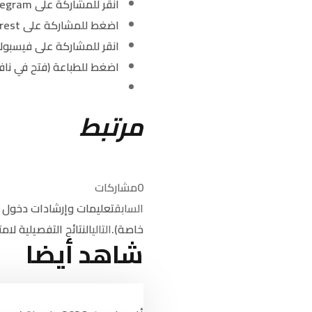
انقر للمشاركة على Telegram (فتح في نافذة جديدة)
اضغط للمشاركة على Pinterest (فتح في نافذة جديدة)
انقر للمشاركة على فيسبوك
اضغط للطباعة (فتح في ناف
مرتبط
0
مشاركات
السابق
تعليمات وإرشادات دخول اخ
خاصة).
التالي
النتائح التفصيلية لا
شاهد أيضا