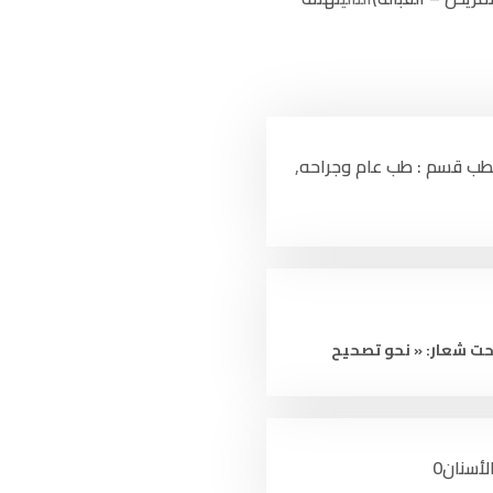
مستشفى جبلة الجامعي
كلية الـطــب
كلية الطب المخبري
لطب قسم : طب عام وجراحه
,
كلية التمريض
كلية القبــالـة
كلية طب الأسنان
كلية الصيدلة
نحت شعار: « نحو تصحيح
لأسنان
0
تصميم ودعم:
شركة تصميم مواقع سبأ تك
|
بي ديفرنت