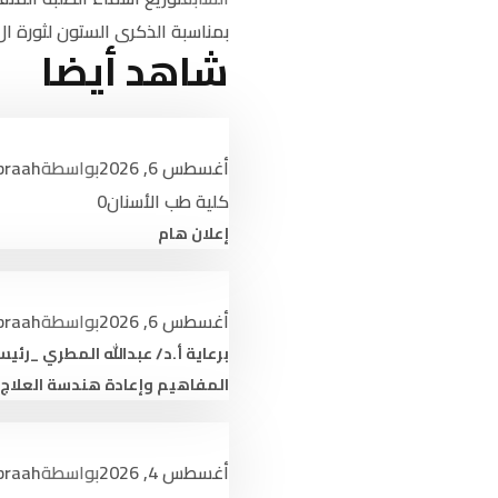
بمناسبة الذكرى الستون لثورة ال 26 من سبتمبر 
اليمن – إب – مدينة جبلة
شاهد أيضا
نبــــذة
المركز 
القوائم : 4440041 – 440044 4 967+
التطوير
بريد إلكتروني :
info@jums.edu.ye
أغسطس 6, 2026
بواسطة
braah
لوائح و
كلية طب الأسنان
0
إتصـــل 
إعلان هام
أغسطس 6, 2026
بواسطة
braah
برعاية أ.د/ عبدالله المطري _رئ
المفاهيم وإعادة هندسة العلاج 
أغسطس 4, 2026
بواسطة
braah
الحقوق محفوظة ©
جامعة جبلة للعلوم الطبية