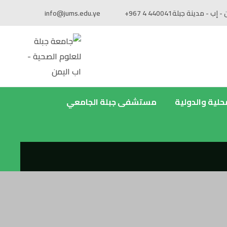
 - إب - مدينة جبلة
+967 4 440041
info@jums.edu.ye
محلية والدولية
مستشفى جبلة الجامعي