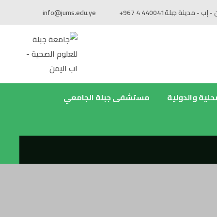
 - إب - مدينة جبلة
+967 4 440041
info@jums.edu.ye
محلية والدولية
مستشفى جبلة الجامعي