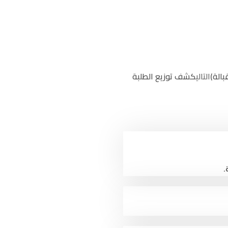
الكليات والمراكز
مستشفى جبلة الجامعي
كلية الـطــب
بالة)
التالي
كشف توزيع الطلبة
كلية الطب المخبري
كلية التمريض
كلية القبــالـة
كلية طب الأسنان
كلية الصيدلة