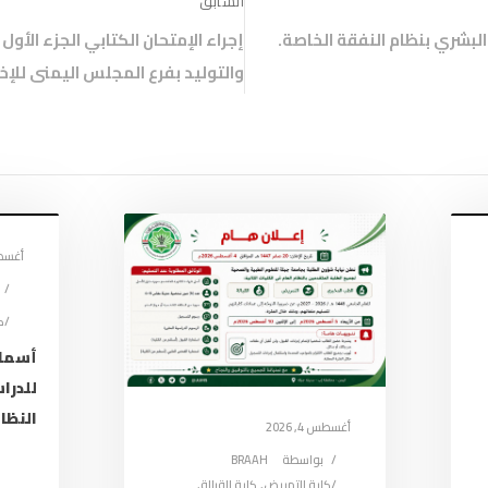
السابق
ف
ذ
البشري بنظام النفقة الخاصة.
إجراء الإمتحان الكتابي الجزء الأ
ة
ج
د
والتوليد بفرع المجلس اليمنى للإ
ي
د
ة
)
أغسطس 4
ك
أسماء
للدرا
النظام
أغسطس 4, 2026
بواسطة
BRAAH
كلية التمريض
,
كلية القبالة
,