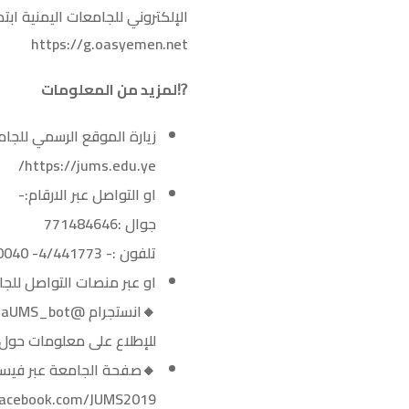
الإلكتروني للجامعات اليمنية ابتداءً من 9 وحتى 30 سبتمبر 2021م
https://g.oasyemen.net
⁉️لمزيد من المعلومات
زيارة الموقع الرسمي للجا
https://jums.edu.ye/
او التواصل عبر الارقام:-
جوال :771484646
تلفون :- 4/441773- 04/440040
او عبر منصات التواصل للج
🔸انستجرام @JiblaUMS_bot
للإطلاع على معلومات حول ا
🔸صفحة الجامعة عبر فيس
acebook.com/JUMS2019/