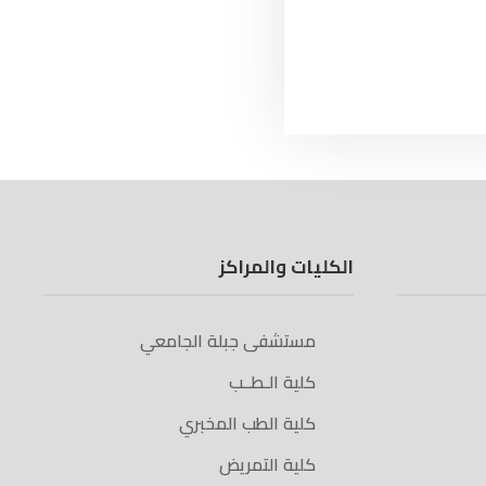
الكليات والمراكز
مستشفى جبلة الجامعي
كلية الـطــب
كلية الطب المخبري
كلية التمريض