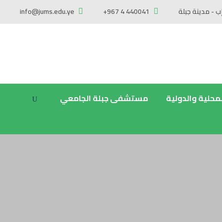
ب - مدينة جبلة
+967 4 440041
info@jums.edu.ye
لمحلية والدولية
مستشفى جبلة الجامعي