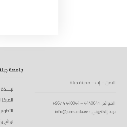
جامعة جبلة
اليمن – إب – مدينة جبلة
نبــــذة
المركز 
القوائم : 4440041 – 440044 4 967+
التطوير
بريد إلكتروني :
info@jums.edu.ye
لوائح و