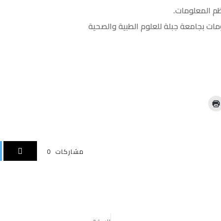
ظم المعلومات.
ومات بجامعة جبلة للعلوم الطبية والصحية
ا
ض
غ
ط
ل
ل
ط
ب
مشاركات
0
ا
ع
ة
(
ف
ت
ح
ف
ي
ن
ا