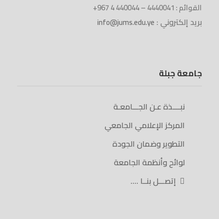
القوائم : 4440041 – 440044 4 967+
بريد إلكتروني :
info@jums.edu.ye
جامعة جبلة
نبــــذة عـن الجـــامعـة
المركز الإعلامي الجامعي
التطوير وضمان الجودة
لوائح وأنظمة الجامعة
إتصـــل بنــا ….