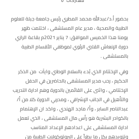
مشاركات
0
بحضور أ.د/عبدالله محمد المطري رئيس جامعة جبلة للعلوم
الطبية والصحية ، مدير عام المستشفى ، اختتمت ظهر
يومنا هذا الخميس الموافق: 7 يناير 2021م بقاعة الرازي
دورة الإنعاش القلبي الرئوي لموظفي الأقسام الطبية
بالمستشفى .
وفي الإختتام الذي بُدء بالسلام الوطني وايآت من الذكر
الحكيم ، رحب مدير المستشفى بالحاضرين في الحفل
الإختتامي ، واثنى على القائمين بالدورة وهم ادارة التدريب
والتأهيل في الجانب الإشرافي ، ومدربي الدورة كلا من أ/
عبدالناصر السابر ، وأ/ ماجد الهندي ، واكد ان الإهتمام
بالكوادر البشرية هو رأس مال المستشفى ، الذي تعمل
ادارة المستشفى على اعدادهم الإعداد المناسب
وتزويدهم بكل ما يطراً على البروتوكولات الطبية من