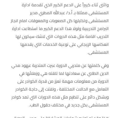
واثنى ثناء كبيراً على الدعم الكبير الذي تقدمة ادارة
المستشفى ممثلة بـ أ.د/ عبدالله المطري مدير
المستشفى وتذليلها كل الصعوبات والمعوقات امام انجاز
البرامج التدريبية ولولا هذا الدعم الكبير ما استطاعت ادارة
التدريب اقامة مثل هذه الدروات التي لاشك سيكون لها
انعكاسها الإيجابي على نوعية الخدمات التي يقدمها
المستشفى.
وفي كلمتها عن متدربي الدورة عبرت المتدربة عهود محي
الدين الطلبي عن سعادتها لما تلقته هي وزملائها في
الدورة من معلومات مهمة تعزز من قدرة الكوادر على
التعامل مع الحالات المختلفة ، ولفتت إلى حاجة الكوادر
وبشكل دائم على تنظيم مثل هذه الدورات التي تمد كوادر
المستشفى بكل جديد في مختلف حقول الطب.
هذا وقد تم توزيع شهادات المشاركة على مدربي الدورة