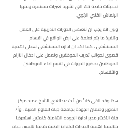
تحديثات خاصة تلك التي تشهد تغيرات مستمرة ومنها
الإنعاش القلبي الرئوي.
وبين انه يجب ان تنعكس الدورات التدريبية على العمل
وتنفيذ ما يتم تعلمة على ارض الواقع في اقسام
المستشفى ، كما اكد ان ادارة المستشفى تعطي اهمية
قصوى لجوانب تدريب الموظفين وتعمل على ادخال التزام
الموظفين بحضور الدورات في تقييم اداء الموظفين
والأقسام.
هذا وقد القى كلا ٌ من أ.د/عبدالغني الشيخ عميد مركز
التطوير وضمان الجودة بجامعة جبلة للعلوم الطبية ، وأ/
فلة الأخشر مدير ادارة الجوده الشاملة كلمتين استعرضا
خلالهما اهمية الدورات للكوادر الطبية كونها تلامس حياة