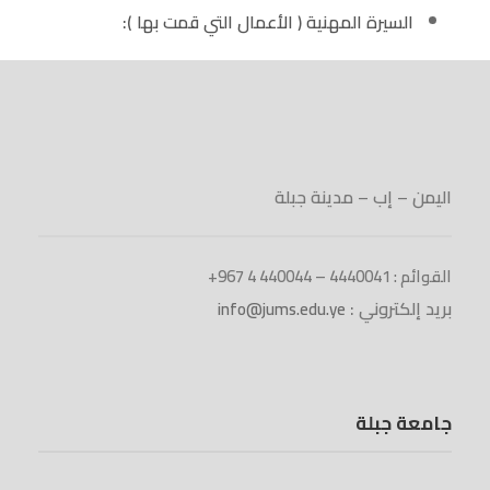
السيرة المهنية ( الأعمال التي قمت بها ):
اليمن – إب – مدينة جبلة
القوائم : 4440041 – 440044 4 967+
بريد إلكتروني :
info@jums.edu.ye
جامعة جبلة