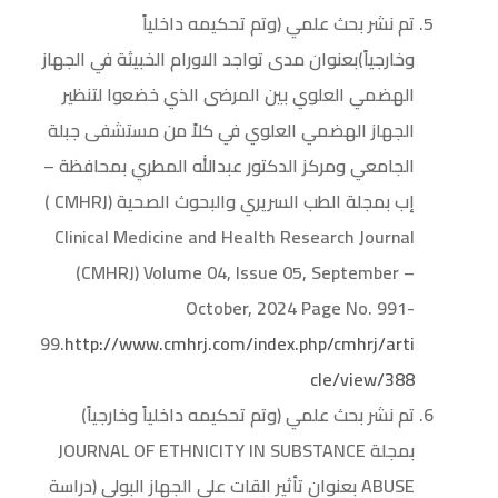
تم نشر بحث علمي (وتم تحكيمه داخلياً
وخارجياً)بعنوان مدى تواجد الاورام الخبيثة في الجهاز
الهضمي العلوي بين المرضى الذي خضعوا لتنظير
الجهاز الهضمي العلوي في كلاً من مستشفى جبلة
الجامعي ومركز الدكتور عبدالله المطري بمحافظة –
إب بمجلة الطب السريري والبحوث الصحية (CMHRJ )
Clinical Medicine and Health Research Journal
(CMHRJ) Volume 04, Issue 05, September –
October, 2024 Page No. 991-
99.
http://www.cmhrj.com/index.php/cmhrj/arti
cle/view/388
تم نشر بحث علمي (وتم تحكيمه داخلياً وخارجياً)
بمجلة JOURNAL OF ETHNICITY IN SUBSTANCE
ABUSE بعنوان تأثير القات على الجهاز البولي (دراسة