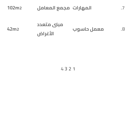
7.
المهارات
مجمع المعامل
102m
2
مبنى متعدد
8.
معمل حاسوب
42m
2
الأغراض
4
3
2
1
روابط سريعة
معرض الصور