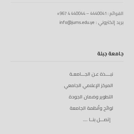
القوائم : 4440041 – 440044 4 967+
بريد إلكتروني :
info@jums.edu.ye
جامعة جبلة
نبــــذة عـن الجـــامعـة
المركز الإعلامي الجامعي
التطوير وضمان الجودة
لوائح وأنظمة الجامعة
إتصـــل بنــا ….