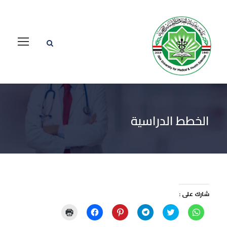
الخطط الدراسية
شارك على :
ا
ا
ا
ا
ا
ا
ن
ض
ن
ض
ن
ض
ق
غ
ق
غ
ق
غ