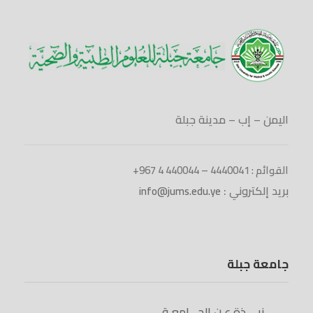
اليمن – إب – مدينة جبلة
القوائم : 4440041 – 440044 4 967+
بريد إلكتروني :
info@jums.edu.ye
جامعة جبلة
نبــــذة عـن الجـــامعـة