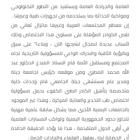
العامة والجراحة العامة ويستفيد من التطور التكنولوجي
ومواكبة الحداثة بما يستخدمه من تجهيزات طبية وغيرها .
إن معظم المجتمعات العربية وغيرها ماتزال تعاني من
نقص الكوادر المؤهلة على مستوى هذا الاختصاص وذلك
لأسباب عديدة لامجال لشرحها الآن ، وبناءا” على سبق
وبالرؤية الثاقبة والادراك الواعي للمسؤولية التاريخية تجاه
المجتمع ومستقبل الأمة قام الاستاذ المبدع الدكتور عبد
الله محمد المطري ومن موقعه كرئيس لجامعة جبلة
ومدير عام مستشفى جبلة الجامعي قام بإحداث كلية
متخصصة بتأهيل الكادر الطبي الكفوء بحمل مسؤولية
اختصاص طب التخدير والعناية المركزة ، وهذا غير الموجود
بالجامعات اليمنية الأخرى مما يشكل سابقة علمية مهنية
تتجاوز حدود الجمهورية اليمنية وتواكب المسارات العلمية
في أرقى الدول المتقدمة ، هذا ما يؤكد الحقيقة الخالدة
أن الحضارة تبنى بعقول العلماء والارادات الخيرة .