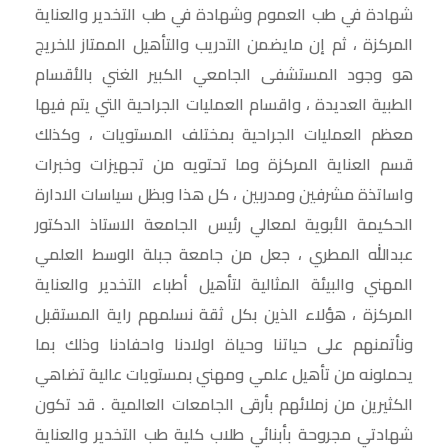
شهادة في طب العموم وشهادة في طب التخدير والعناية
المركزة ، ثم إن مايضمن التدريب والتأهيل الممتاز للخريج
هو وجود المستشفى الجامعي الكبير الغني بالأقسام
الطبية العديدة ، واقسام العمليات الجراحية التي يتم فيها
معظم العمليات الجراحية بمختلف المستويات ، وكذلك
قسم العناية المركزة وما تحتويه من تجهيزات وخبرات
واساتذة مشرفين ومدربين ، كل هذا وبظل سياسات الادارة
الحكيمة الأبوية لمعالي رئيس الجامعة الاستاذ الدكتور
عبدالله المطري ، جعل من جامعة جبلة الوسط العلمي
المهني والبيئة المثالية لتأهيل أطباء التخدير والعناية
المركزة ، هؤلاء الذين بكل ثقة نسلمهم راية المستقبل
ونأتمنهم على حياتنا وحياة اولادنا واحفادنا وذلك بما
يحملونه من تأهيل علمي ومهني بمستويات عالية تضاهي
الكثيرين من زملائهم بأرقى الجامعات العالمية . قد تكون
شهادتي مجروحة بأبنائي طلاب كلية طب التخدير والعناية