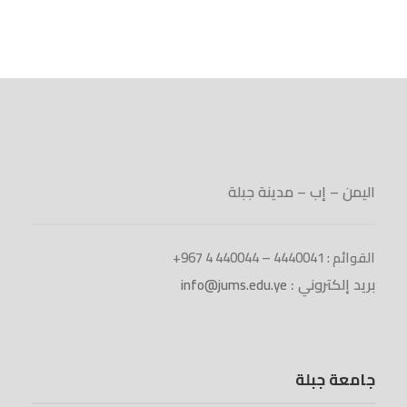
اليمن – إب – مدينة جبلة
القوائم : 4440041 – 440044 4 967+
بريد إلكتروني :
info@jums.edu.ye
جامعة جبلة