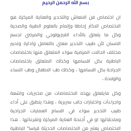
ي
ف
ي
ف
ا
بسم الله الرحمن الرحيم
ن
ذ
ن
ي
ف
ا
ة
ا
ن
ذ
ف
ج
ف
ا
ة
ان اختصاص فن الانعاش والتخدير والعناية المركزة هو
ذ
د
ذ
ف
ج
ة
ي
ة
ذ
د
ج
د
ج
ة
ي
الاختصاص الاكثر إحاطة وإلمام بالعلوم الطبية والصحية
د
ة
د
ج
د
ي
)
ي
د
ة
وكل ما يتعلق بالأداء الفيزيولوجي والمرضي لجسم
د
د
ي
)
ة
ة
د
الانسان لأن طبيب التخدير معني بالتعامل وادارة وتدبير
)
)
ة
)
مختلف الحالات المرضية سواء المتعلق منها باختصاصات
الباطنية بكل اقسامها وكذلك المتعلق باختصاصات
الجراحة بكل اقسامها ، وكذلك طب الاطفال وطب النساء
والولادة ،
وكل مايتعلق بهذه الاختصاصات من مخبريات واشعة
واجراءآت واختبارات جانب سريرية ، وهذا ينطبق على أداء
طبيب التخدير سواء في اقسام العمليات الجراحية
وملحقاتها او في أجنحة العناية المركزة وتفرعاتها . هذا
الاختصاص يعتبر من الاختصاصات الحديثة قياسا” للباطنية