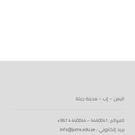
اليمن – إب – مدينة جبلة
القوائم : 4440041 – 440044 4 967+
بريد إلكتروني :
info@jums.edu.ye