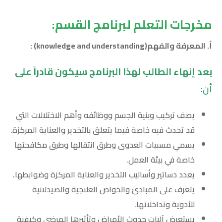
مخرجات التعلم لبرنامج القسم:
أ. المعرفة والفهم
(knowledge and understanding)
:
بعد إنهاء الطالب لهذا البرنامج سيكون قادراً على
أن:
يصف تركيب وبنية الجسم ووظائفه وأهم الاختلالات التي
قد تحدث فيه خاصة فيما يتعلق بالتخدير والعناية المركزة.
يسمي مسببات العدوى وطرق انتقالها وطرق مكافحتها
خاصة في بيئة العمل.
يعدد دساتير وأساليب التخدير والعناية المركزة وضوابطها.
يتعرف على المبادئ والخواص العلاجية والصيدلانية
للأدوية وتداخلاتها.
يستعرض آليات حدوث الأمراض وتأثيرها المرضي وكيفية