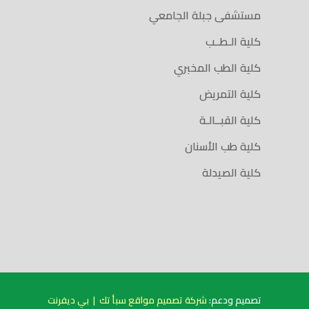
مستشفى جبلة الجامعي
كلية الـطــب
كلية الطب المخبري
كلية التمريض
كلية القبــالـة
كلية طب الأسنان
كلية الصيدلة
تصميم ودعم:
شركة تصميم مواقع سبأ تك
|
بي ديفرنت