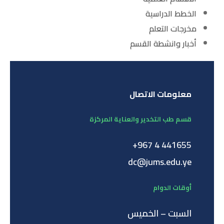
الخطط الدراسية
مخرجات التعلم
أخبار وانشطة القسم
معلومات الاتصال
قسم طب التخدير والعناية المركزة
441655 4 967+
dc@jums.edu.ye
أوقات الدوام
السبت – الخميس