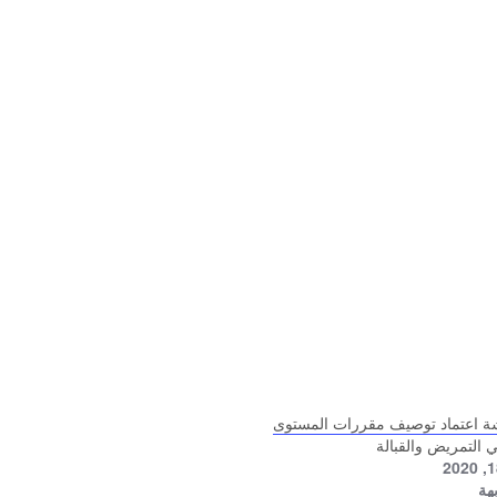
ة اعتماد توصيف مقررات المستوى
تي التمريض والقبالة
هة