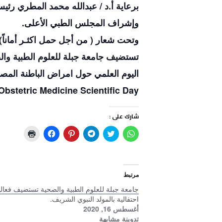
برعاية أ.د / عبدالله محمد المطري رئي
وإشراف المجلس الطبي الأعلى.
وتحت شعار ( من أجل حمل اكثـر أماناً)
تستضيف جامعة جبلة للعلوم الطبية وا
اليوم العلمي حول امراض الباطنة المص
Obstetric Medicine Scientific Day
شارك على :
ا
ا
ا
ا
ا
ا
ن
ض
ن
ض
ن
ض
ق
غ
ق
غ
ق
غ
ر
ط
ر
ط
ر
ط
ل
ل
ل
ل
ل
ل
ل
ل
ل
ل
ل
ل
م
م
م
م
م
ط
مرتبط
ش
ش
ش
ش
ش
ب
ا
ا
ا
ا
ا
ا
جامعة جبلة للعلوم الطبية والصحية تستضيف فعالي
ر
ر
ر
ر
ر
ع
ك
ك
ك
ك
ك
ة
احتفالية بالمولد النبوي الشريف.
ة
ة
ة
ة
ة
(
أغسطس 16, 2020
ع
ع
ع
ع
ع
ف
ل
ل
ل
ل
ل
ت
تدوينة مشابهة