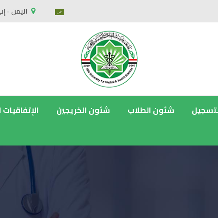
اليمن - إب
لتسجيل
شئون الطلاب
شئون الخريجين
الإتفاقيات 