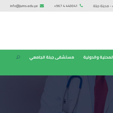
 - مدينة جبلة
+967 4 440041
info@jums.edu.ye
المحلية والدولية
مستشفى جبلة الجامعي