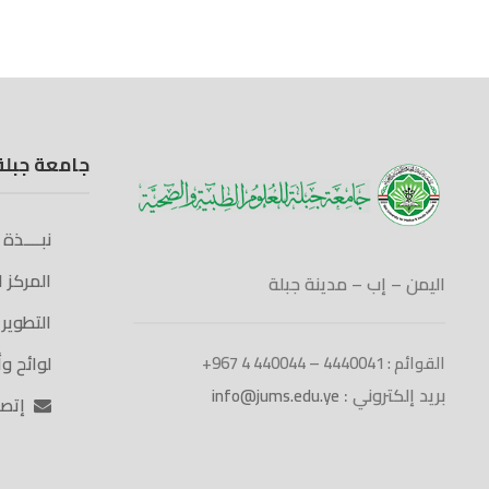
جامعة جبلة
نبــــذة
المركز 
اليمن – إب – مدينة جبلة
التطوير
لوائح و
القوائم : 4440041 – 440044 4 967+
بريد إلكتروني :
info@jums.edu.ye
إتصــ