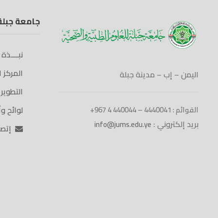
جامعة جبلة
نبــــذة
المركز 
اليمن – إب – مدينة جبلة
التطوير
لوائح و
القوائم : 4440041 – 440044 4 967+
بريد إلكتروني :
info@jums.edu.ye
إتصــ