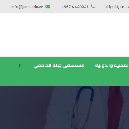
 - مدينة جبلة
+967 4 440041
info@jums.edu.ye
المحلية والدولية
مستشفى جبلة الجامعي