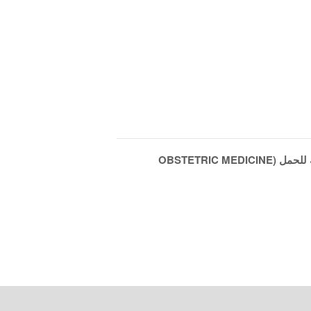
اليوم العلمي حول امراض الباطنة المصاحبة للحمل (OBSTETRIC MEDICINE