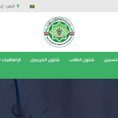
اليمن - إب
لتسجيل
شئون الطلاب
شئون الخريجين
الإتفاقيات 