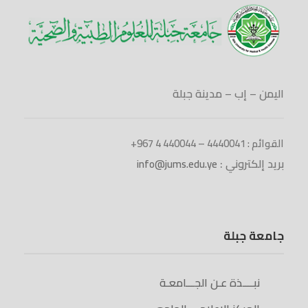
اليمن – إب – مدينة جبلة
القوائم : 4440041 – 440044 4 967+
بريد إلكتروني :
info@jums.edu.ye
جامعة جبلة
نبــــذة عـن الجـــامعـة