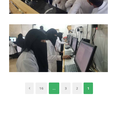
16
…
3
2
1