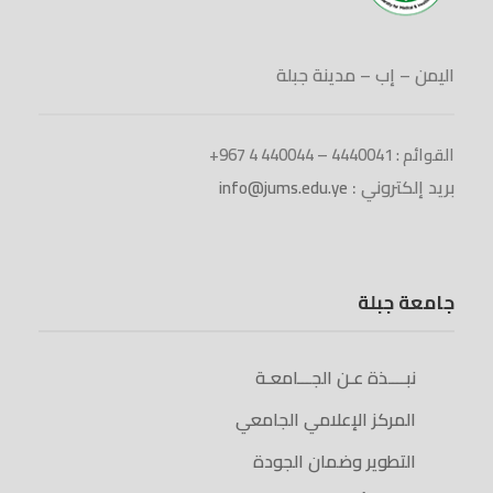
اليمن – إب – مدينة جبلة
القوائم : 4440041 – 440044 4 967+
بريد إلكتروني :
info@jums.edu.ye
جامعة جبلة
نبــــذة عـن الجـــامعـة
المركز الإعلامي الجامعي
التطوير وضمان الجودة