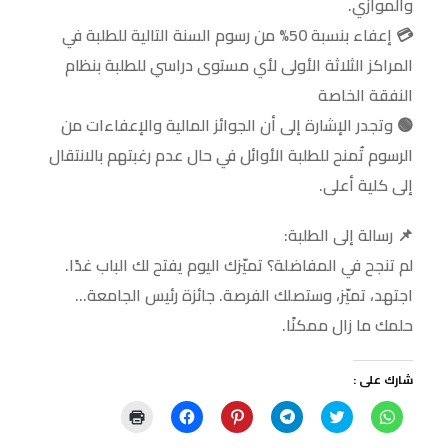
والموازي.
💳 إعفاء بنسبة 50% من رسوم السنة التالية للطلبة في
المراكز الثلاثة الأولى لأي مستوى دراسي للطلبة بنظام
النفقة الخاصة
🟢 وتجدر الإشارة إلى أن الجوائز المالية والإعفاءات من
الرسوم تُمنح للطلبة الأوائل في حال عدم رغبتهم بالانتقال
إلى كلية أعلى.
📌 رسالة إلى الطلبة:
لم تنجح في المفاضلة؟ تميّزك اليوم يفتح لك الباب غدًا.
اجتهد، تميّز، وستصلك الفرصة. جائزة رئيس الجامعة…
حلمك ما زال ممكنًا.
شارك على :
ا
ا
ا
ا
ا
ا
ن
ض
ن
ض
ن
ض
ق
غ
ق
غ
ق
غ