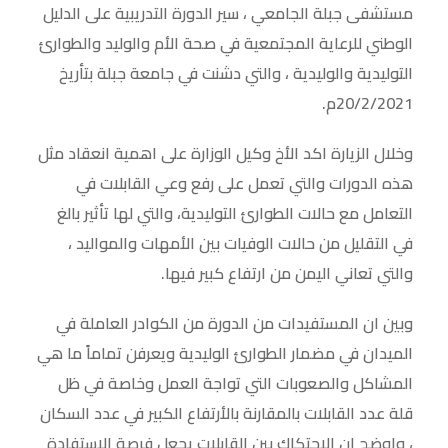
مستشفى جبلة الجامعي ، سير الدورة التدريبية على الدليل
الوطني للرعاية المجتمعية في صحة الأم والوليد والطوارئ
التوليدية والوليدية ، والتي دشنت في جامعة جبلة بتأريخ
20/2/2021م.
وخلال الزيارة اكد الأخ وكيل الوزارة على اهمية انعقاد مثل
هذه الدورات والتي تعمل على رفع وعي القابلات في
التعامل مع حالات الطوارئ التوليدية، والتي لها تأثير بالغ
في التقليل من حالات الوفيات بين الأمهات والمواليد ،
والتي تعاني اليمن من ارتفاع كبير فيها.
وبين ان المستفيدات من الدورة من الكوادر العاملة في
الميدان في مضمار الطوارئ الوليدية ويعرفن تماماً ما هي
المشاكل والصعوبات التي تواجة العمل وخاصة في ظل
قلة عدد القابلات بالمقارنة بالأرتفاع الكبير في عدد السكان
، واوضح ان الإحتكاك بين القابلات يجعل فرصة الإستفادة