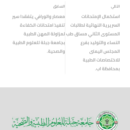
التالي
السابق
استكمال الإمتحانات
معصار والورافي يتفقدا سير
السريرية النهائية لطالبات
تنفيذ امتحانات الكفاءة
المستوى الثاني مساق طب
لمزاولة المهن الطبية
النساء والتوليد بفرع
بجامعة جبلة للعلوم الطبية
المجلس اليمنى
والصحية.
للاختصاصات الطبية
بمحافظة اب.