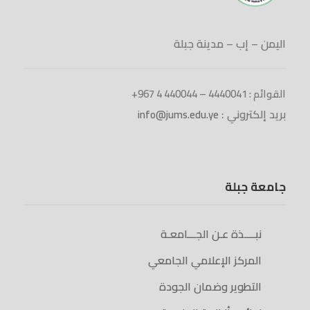
اليمن – إب – مدينة جبلة
القوائم : 4440041 – 440044 4 967+
بريد إلكتروني :
info@jums.edu.ye
جامعة جبلة
نبــــذة عـن الجـــامعـة
المركز الإعلامي الجامعي
التطوير وضمان الجودة