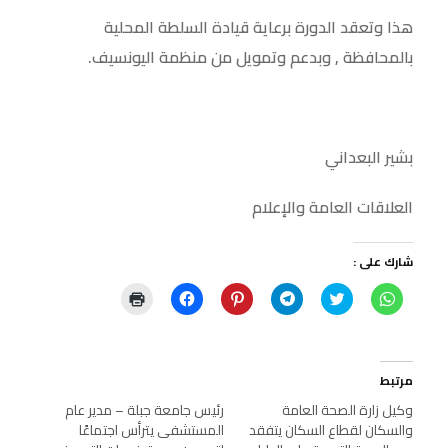
هذا وتعقد الدورة برعاية قيادة السلطة المحلية
بالمحافظة , وبدعم وتمويل من منظمة اليونسيف.
بشير البعداني
العلاقات العامة والإعلام
شارك على :
ا
ا
ا
ا
ا
ا
ن
ض
ن
ض
ن
ض
ق
غ
ق
غ
ق
غ
ر
ط
ر
ط
ر
ط
ل
ل
ل
ل
ل
ل
ل
ل
ل
ل
ل
ل
م
م
م
م
م
ط
مرتبط
ش
ش
ش
ش
ش
ب
ا
ا
ا
ا
ا
ا
وكيل زارة الصحة العامة
رئيس جامعة جبلة – مدير عام
ر
ر
ر
ر
ر
ع
ك
ك
ك
والسكان لقطاع السكان يتفقد
ك
ك
ة
المستشفى يترأس اجتماعًا
ة
ة
ة
ة
ة
(